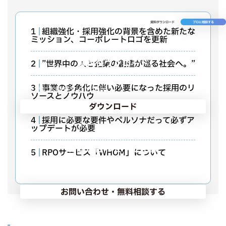
資料ダウンロード
プロに相談する
1
組織強化・採用強化の背景を含めた新たな
ミッション、コーポレートロゴを更新
資料ダウンロード
2
”世界中の人と企業の創造が巡る社会へ。”
WHOMのサービスについてまとめた会社案内です。社内検
3
事業の多角化に伴い必要になった採用のリ
討などにお役立てください。
ソースとノウハウ
ダウンロード
4
採用に必要な要件やペルソナだって必ずア
ップデートが必要
お問い合わせ・ご相談
5
RPOサービス「WHOM」について
採用課題、人事相談などお気軽にご相談ください。お見積
り依頼も可能です。
お問い合わせ・無料相談する