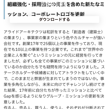
お役立ち資料
組織強化・採用強化の背景を含めた新たなミ
採用課題の要因と解決策がわかる資料となっています。
ッション、コーポレートロゴを更新
ダウンロードする
アライドアーキテクツは和訳をすると「創造者（建築士）
の集まり」、事業家の集まりという色やカルチャーが強い
会社です。創業17年で25個以上の事業を作っており、現
在でも10以上の事業を持つ企業です。これまで”世界中の
企業と人を繋ぐ”というミッションの元に経営を行ってき
ましたが、必ずしも全ての事業がこのミッションに基づい
ているのか自分たちでも疑問を持つようになりました。ス
テークホルダーや候補者に対してアトラクトをしていく中
で、このままだと弊害が生まれてしまうのではないか。事
業を多角化しながら、未来に向けてチャレンジし続けてき
た結果、17年前に自分たちが作ったミッションと比べて
Gapを感じるようになりグループ・ミッションの更新を決
意しました。
作る人、売る人、買う人、使う人、それぞれが分断されて